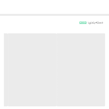
الیاف داخل لحاف ( ضد حساسیت ویسکوز درجه یک باکیفیت میباشد)
دسته‌بندی
:
coco