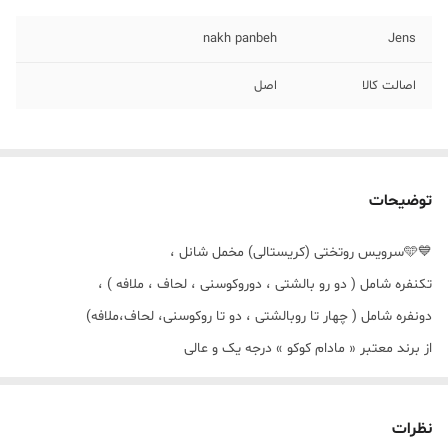
nakh panbeh
Jens
اصالت کالا
اصل
توضیحات
💙🩵سرویس روتختی (کریستالی) مخمل شانل ،
تکنفره شامل ( دو رو بالشتی ، دوروکوسنی ، لحاف ، ملافه ) ،
دونفره شامل ( چهار تا روبالشتی ، دو تا روکوسنی، لحاف،ملافه)
از برند معتبر « مادام کوکو » درجه یک و عالی
💙🩵🌿 لحاف های تکنفره و یک و نیم نفره به یه سایز میباشد🌿🩵💙
لحاف های دونفره ها( ۱۴۰ ، ۱۶۰ ، ۱۸۰ ) نیز به یک اندازه میباشد ،🩵💙🌿
نظرات
🩵💙🌿❤️