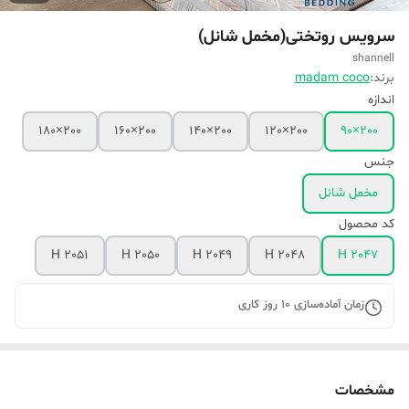
سرویس روتختی(مخمل شانل)
shannell
برند:
madam coco
اندازه
200×180
200×160
200×140
200×120
200×90
جنس
مخمل شانل
کد محصول
H 2051
H 2050
H 2049
H 2048
H 2047
زمان آماده‌سازی
10
روز کاری
مشخصات