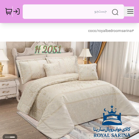
coco
/
royalbedroomsarina4