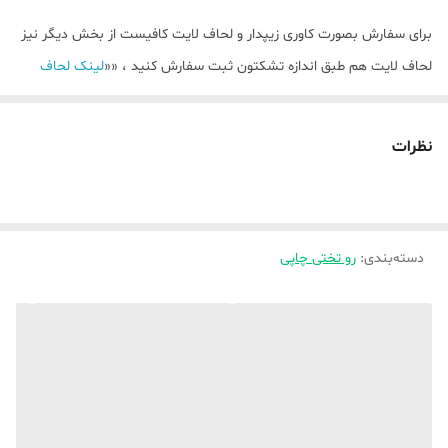
برای سفارش بصورت کاوری زیپدار و لحاف لایت کافیست از بخش دیگر نیز
لحاف لایت هم طبق اندازه تشکتون ثبت سفارش کنید ، ««
لینک لحاف
لایت)
نظرات
💥بصورت تک رو چاپی و دورو چاپی(لحاف و روبالشتی دورو چاپی ) و ملافه (
ساده ) میباشد ،
توضیحات بیشتر جهت راهنمایی و ثبت سفارش واتساپ پیام دهید ،
دسته‌بندی
:
رو تختی چاپی
🌿🌿برای سفارش پرده و فرشینه این طرح ها کافیست از بخش مربوطه
خودشان اقدام کنید🌿🌿
«
لینک پرده
»
💥💥💥برای ثبت سفارش کد محصول مدنظر را حتما داخل توضیحات
بنویسید