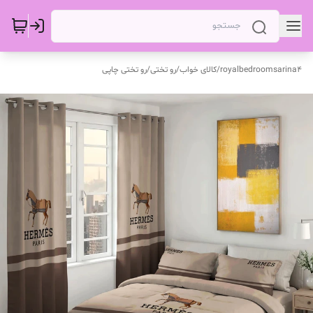
royalbedroomsarina4
/
کالای خواب
/
رو تختی
/
رو تختی چاپی