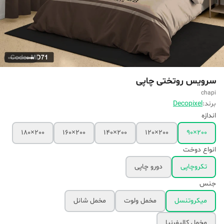
سرویس روتختی چاپی
chapi
برند:
Decopixel
اندازه
200×180
200×160
200×140
200×120
200×90
انواع دوخت
تکروچاپی
دورو چاپی
جنس
میکروتنسل
مخمل ولوت
مخمل شانل
مخمل کالیفرنیا