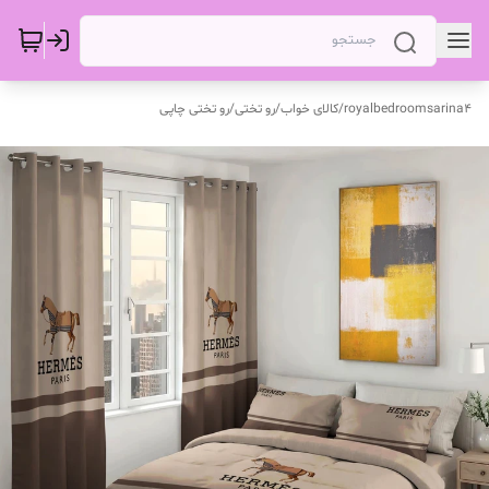
royalbedroomsarina4
/
کالای خواب
/
رو تختی
/
رو تختی چاپی