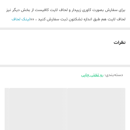
برای سفارش بصورت کاوری زیپدار و لحاف لایت کافیست از بخش دیگر نیز
لحاف لایت هم طبق اندازه تشکتون ثبت سفارش کنید ، ««
لینک لحاف
لایت)
نظرات
💥بصورت تک رو چاپی و دورو چاپی(لحاف و روبالشتی دورو چاپی ) و ملافه (
ساده ) میباشد ،
توضیحات بیشتر جهت راهنمایی و ثبت سفارش واتساپ پیام دهید ،
دسته‌بندی
:
رو تختی چاپی
🌿🌿برای سفارش پرده و فرشینه این طرح ها کافیست از بخش مربوطه
خودشان اقدام کنید🌿🌿
«
لینک پرده
»
💥💥💥برای ثبت سفارش کد محصول مدنظر را حتما داخل توضیحات
بنویسید