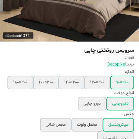
سرویس روتختی چاپی
chapi
برند:
Decopixel
اندازه
200×180
200×160
200×140
200×120
200×90
انواع دوخت
تکروچاپی
دورو چاپی
جنس
میکروتنسل
مخمل ولوت
مخمل شانل
مخمل کالیفرنیا