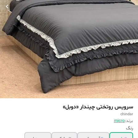
سرویس روتختی چیندار «دوبل»
chindar
برند:
micro
رنگ