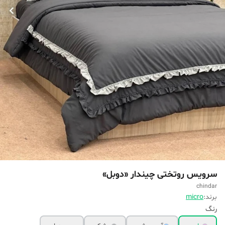
سرویس روتختی چیندار «دوبل»
chindar
برند:
micro
رنگ