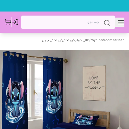
royalbedroomsarina4
/
کالای خواب
/
رو تختی
/
رو تختی چاپی