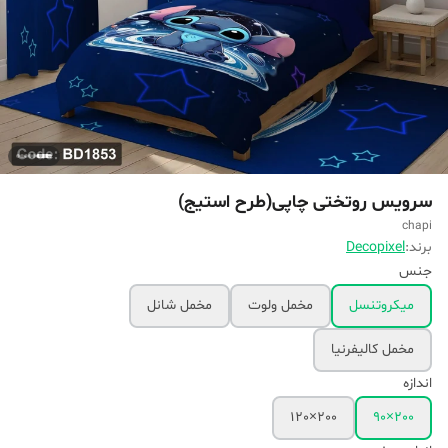
سرویس روتختی چاپی(طرح استیج)
chapi
برند:
Decopixel
جنس
میکروتنسل
مخمل ولوت
مخمل شانل
مخمل کالیفرنیا
اندازه
200×120
200×90