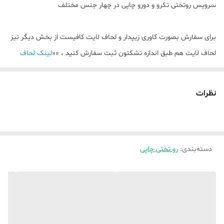
سرویس روتختی تکرو و دورو چاپی در چهار جنس مختلف
برای سفارش بصورت کاوری زیپدار و لحاف لایت کافیست از بخش دیگر نیز
لحاف لایت هم طبق اندازه تشکتون ثبت سفارش کنید ، ««
لینک لحاف
لایت)
نظرات
💥بصورت تک رو چاپی و دورو چاپی(لحاف و روبالشتی دورو چاپی ) و ملافه (
ساده ) میباشد ،
توضیحات بیشتر جهت راهنمایی و ثبت سفارش واتساپ پیام دهید ،
دسته‌بندی
:
رو تختی چاپی
🌿🌿برای سفارش پرده و فرشینه این طرح ها کافیست از بخش مربوطه
خودشان اقدام کنید🌿🌿
«
لینک پرده
»
فرشینه ابعادی
»
«