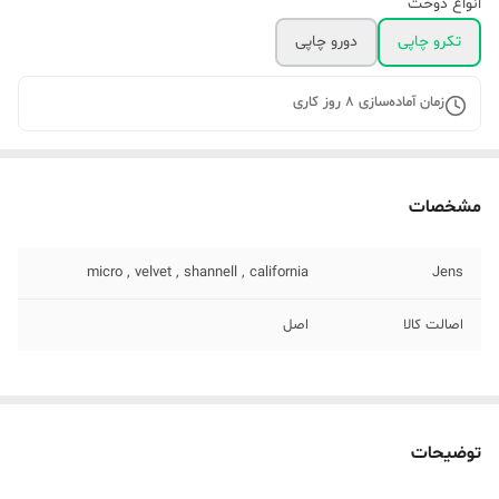
انواع دوخت
تکرو چاپی
دورو چاپی
زمان آماده‌سازی
8
روز کاری
مشخصات
micro , velvet , shannell , california
Jens
اصالت کالا
اصل
توضیحات