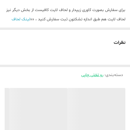
برای سفارش بصورت کاوری زیپدار و لحاف لایت کافیست از بخش دیگر نیز
لحاف لایت هم طبق اندازه تشکتون ثبت سفارش کنید ، ««
لینک لحاف
لایت)
نظرات
💥بصورت تک رو چاپی و دورو چاپی(لحاف و روبالشتی دورو چاپی ) و ملافه (
ساده ) میباشد ،
توضیحات بیشتر جهت راهنمایی و ثبت سفارش واتساپ پیام دهید ،
دسته‌بندی
:
رو تختی چاپی
🌿🌿برای سفارش پرده و فرشینه این طرح ها کافیست از بخش مربوطه
خودشان اقدام کنید🌿🌿
«
لینک پرده
»
«
فرشینه ابعادی
»
««
فرشینه متر مربعی
»»