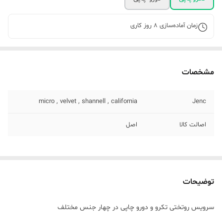
زمان آماده‌سازی
8
روز کاری
مشخصات
micro , velvet , shannell , california
Jenc
اصالت کالا
اصل
توضیحات
سرویس روتختی تکرو و دورو چاپی در چهار جنس مختلف