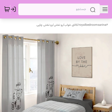
royalbedroomsarina4
/
کالای خواب
/
رو تختی
/
رو تختی چاپی