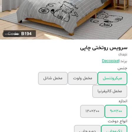
سرویس روتختی چاپی
chapi
برند:
Decopixel
جنس
میکروتنسل
مخمل ولوت
مخمل شانل
مخمل کالیفرنیا
اندازه
200×120
200×90
انواع دوخت
تکرو‌چاپی
دورو چاپی