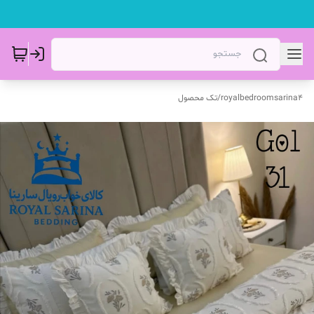
royalbedroomsarina4
/
تک محصول