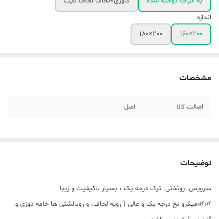
به الیاف دوخته شده
کاوری+لحاف لحاف لایت
اندازه
200×180
200×160
مشخصات
اصالت کالا
اصل
توضیحات
سرویس روتختی ترک درجه یک ، بسیار باکیفیت و زیبا
🌿🌿میکرو نخ درجه یک و عالی ( رویه لحاف، و روبالشتی ها خامه دوزی و