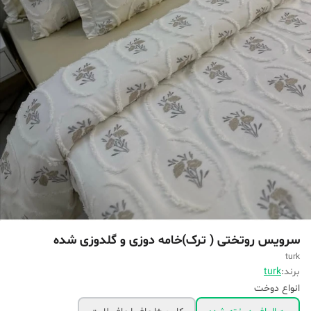
سرویس روتختی ( ترک)خامه دوزی و گلدوزی شده
turk
برند:
turk
انواع دوخت