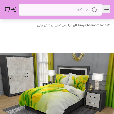
royalbedroomsarina4
/
کالای خواب
/
رو تختی
/
رو تختی چاپی