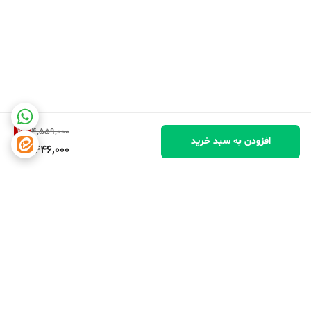
2
%
4,559,000
افزودن به سبد خرید
4,446,000
برگشت به بالا