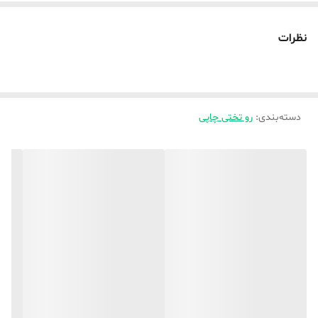
💥_ فرشینه این طرح ها نیز قابل سفارش هست ( کافیست در بخش
فرشینه اندازه مدنظر رو انتخاب کرده و در توضیحات یا واتساپ بفرمایید که
نظرات
فرشینه کدوم کد مدنظرتون هست ،
💥_ جهت راهنمایی های بیشتر به واتساپ پیام دهید
دسته‌بندی
:
رو تختی چاپی