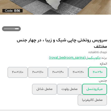
سرویس روتختی چاپی شیک و زیبا ، در چهار جنس
مختلف
rotakhti chapi
برند:
دکوپیکسل(royal_bedroom_sarina)
اندازه
۱۸۰×۲۰۰
۱۶۰×۲۰۰
۱۴۰×۲۰۰
۱۲۰×۲۰۰
۹۰×۲۰۰
جنس
میکروتنسل
مخمل ولوت
مخمل شانل
مخمل کالیفرنیا