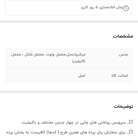
زمان آماده‌سازی
5
روز کاری
مشخصات
جنس
میکروتنسل،مخمل ولوت ،مخمل شانل ، مخمل
کالیفرنیا
اصالت کالا
اصل
توضیحات
💥_ سرویس روتختی های چاپی در چهار جنس مختلف و باکیفیت
💥_ برای سفارش پنل پرده های همین طرح ( کدها) کافیست به بخش پرده