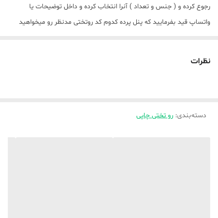
رجوع کرده و ( جنس و تعداد ) آنرا انتخاب کرده و داخل توضیحات یا
واتساپ قید بفرمایید که پنل پرده کدوم کد روتختی مدنظر رو میخواهید
💥_ همچنین برای سفارش فرشینه این کدها کافیست از بخش فرشینه
اندازه مدنظر رو انتخاب و ثبت کنید و داخل توضیحات یا واتساپ قید
نظرات
بفرمایید که کدوم کد روتختی مدنظر هست ،
💥_ هر یک پنل پرده دوخته شده پانج خورده ۱۰۰ سانت میباشد ، و بدون
دوخت ۱۴۷ سانت هست
دسته‌بندی
:
رو تختی چاپی
💥_ در صورت لزوم جهت راهنمایی بیشتر حتما واتساپ پیام دهید