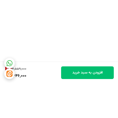
2
%
4,559,000
افزودن به سبد خرید
4,446,000