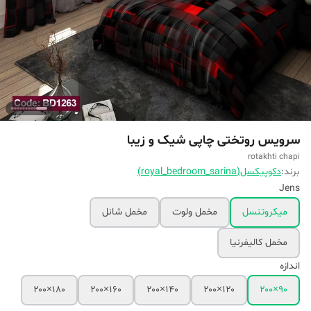
سرویس روتختی چاپی شیک‌ و زیبا
rotakhti chapi
برند:
دکوپیکسل(royal_bedroom_sarina)
Jens
میکروتنسل
مخمل ولوت
مخمل شانل
مخمل کالیفرنیا
اندازه
۱۸۰×۲۰۰
۱۶۰×۲۰۰
۱۴۰×۲۰۰
۱۲۰×۲۰۰
۹۰×۲۰۰