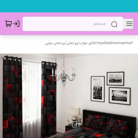
royalbedroomsarina4
/
کالای خواب
/
رو تختی
/
رو تختی چاپی