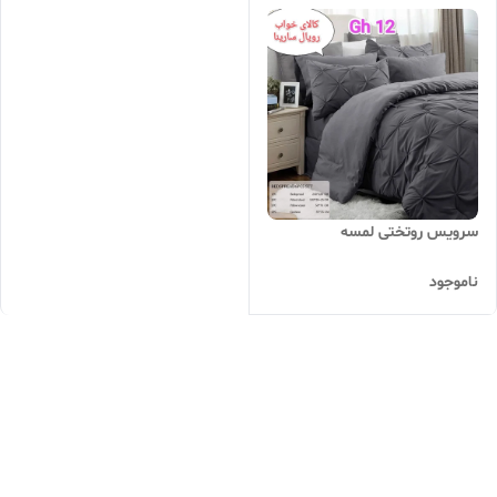
سرویس روتختی لمسه
ناموجود