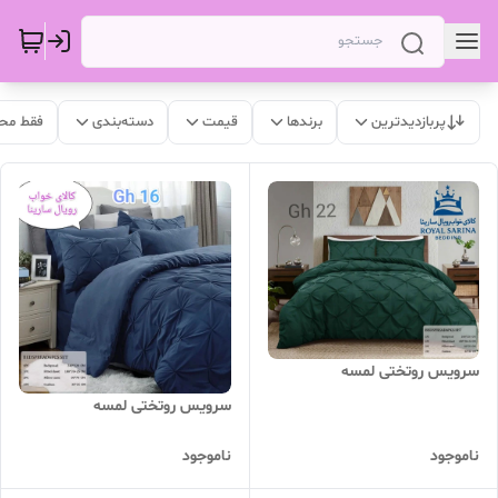
پربازدیدترین
برندها
قیمت
دسته‌بندی
فقط مح
سرویس روتختی لمسه
سرویس روتختی لمسه
ناموجود
ناموجود