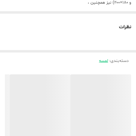
و ۱۸۰×۲۰۰) نیز همچنین ،
🌿در انتخاب دقت فرمایید
کشدوزها با ارتفاع ۲۵ سانت تولید میشود ،
نظرات
🌿برای سرویس روتختی های تکنفره و یک و نیم نفره ( لحاف ، ملافه چهار
گوشه کشدار ، یه روبالشتی مثل رویه لحاف و یه روبالشتی ساده پاکتی
میباشد )
دسته‌بندی
:
لمسه
🌿برای سرویس روتختی های دونفره استاندارد و کینگ ( لحاف ، ملافه چهار
گوشه کشدار ، دو روبالشتی مثل رویه لحاف و دو روبالشتی ساده پاکتی
میباشد)
🌿دوخت به ( الیاف : لایکو ) دوخته شده میباشد ،
💐💐💐مرجوعی یا تعویض نداریم 💐💐💐