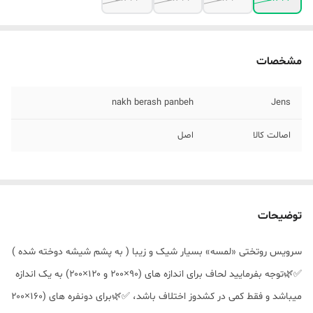
مشخصات
nakh berash panbeh
Jens
اصالت کالا
اصل
توضیحات
سرویس روتختی «لمسه» بسیار شیک و زیبا ( به پشم شیشه دوخته شده )
✅🌿توجه بفرمایید لحاف برای اندازه های (۹۰×۲۰۰ و ۱۲۰×۲۰۰) به یک اندازه
میباشد و فقط کمی در کشدوز اختلاف باشد، ✅🌿برای دونفره های (۱۶۰×۲۰۰