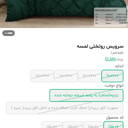
سرویس روتختی لمسه
Lamseh
برند:
ELMA
اندازه
200×180
200×160
200×120
200×90
انواع دوخت
پارچه(لحاف) به پشم شیشه دوخته شده
بصورت کاور زیپدار( لحاف لایت اضافه شده و داخل کاور زیپدار میره )
کد محصول
Gh 22
Gh 21
Gh 20
Gh 19