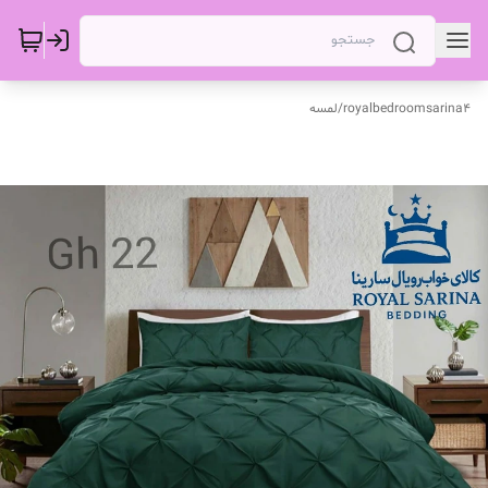
royalbedroomsarina4
/
لمسه