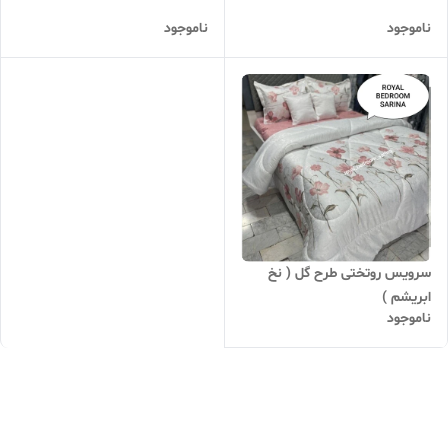
ناموجود
ناموجود
سرویس روتختی طرح گل ( نخ
ابریشم )
ناموجود