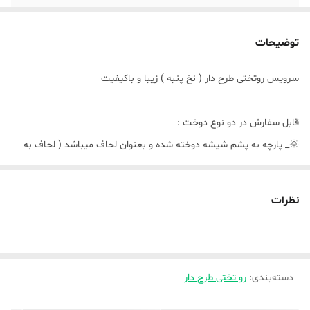
توضیحات
سرویس روتختی طرح دار ( نخ پنبه ) زیبا و باکیفیت
قابل سفارش در دو نوع دوخت :
🌞_ پارچه به پشم شیشه دوخته شده و بعنوان لحاف میباشد ( لحاف به
پشم شیشه دوخته شده ) و اینکه لحاف دوخت cnc میخورد
نظرات
🌿تکنفره و یک و نیم نفره شامل ( لحاف ، ملافه ، دو تا ربالشتی)
🌿دونفره استاندارد و کینگ شامل ( لحاف ، ملافه ، چهار تا روبالشتی )
🌞_ بصورت کاوری ( پارچه بعنوان کاور زیپدار دوخته میشه و لحاف لایت (
دسته‌بندی
:
رو تختی طرح دار
که رویه از متیل فلامنت درجه یک هست ) داخل کاور زیپدار میره و هر چهار
گوشه لحاف لایت و کاور زیپدار بوسیله بندینک به هم وصل میشود و البته