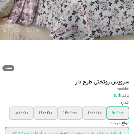
سرویس روتختی طرح دار
rotakhti
برند:
turk
اندازه
۲۰۰×۱۸۰
۲۰۰×۱۶۰
۲۰۰×۱۴۰
۲۰۰×۱۲۰
۲۰۰×۹۰
انواع دوخت
لحاف(پارچه)به پشم شیشه دوخته شده و وسط لحاف دوخت cnc