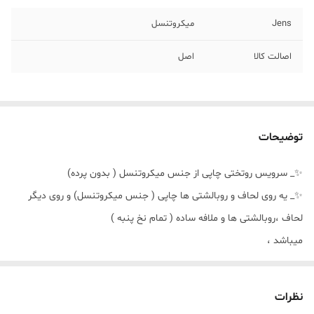
Jens
میکروتنسل
اصالت کالا
اصل
توضیحات
✨_ سرویس روتختی چاپی از جنس میکروتنسل ( بدون پرده)
✨_ یه روی لحاف و روبالشتی ها چاپی ( جنس میکروتنسل) و روی دیگر
لحاف ،روبالشتی ها و ملافه ساده ( تمام نخ پنبه )
میباشد ،
✨_ برای سفارش پنل پرده این طرح ها ( کافیست از بخش پرده جنس و
تعداد پنل پرده مدنظر رو انتخاب کنید « ترجیحا جنس هازان با میکرتنسل
نظرات
ست خوبی هست »