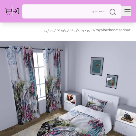
royalbedroomsarina4
/
کالای خواب
/
رو تختی
/
رو تختی چاپی