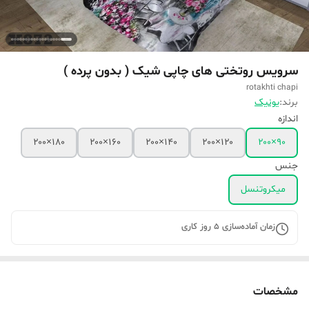
سرویس روتختی های چاپی شیک ( بدون پرده )
rotakhti chapi
برند:
یونیک
اندازه
۱۸۰×۲۰۰
۱۶۰×۲۰۰
۱۴۰×۲۰۰
۱۲۰×۲۰۰
۹۰×۲۰۰
جنس
میکروتنسل
زمان آماده‌سازی
5
روز کاری
مشخصات