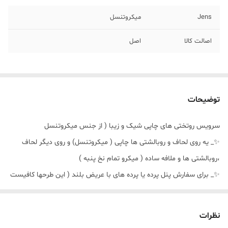
Jens
میکروتنسل
اصالت کالا
اصل
توضیحات
سرویس روتختی های چاپی شیک و زیبا ( از جنس میکروتنسل
✨_ یه روی لحاف و روبالشتی ها چاپی ( میکروتنسل) و روی دیگر لحاف
،روبالشتی ها و ملافه ساده ( میکرو تمام نخ پنبه )
✨_ برای سفارش پنل پرده یا پرده های با عریض بلند ( این طرحها کافیست
از بخش های موجود انتخاب و ثبت کنید ،
💥_ لطفا برای سفارش پرده این طرح ها واتساپ پیام دهید تا راهنمایی ها
نظرات
و اطلاعات در اختیارتون قرار بگیره تا بهترین تصمیم رو بگیرید