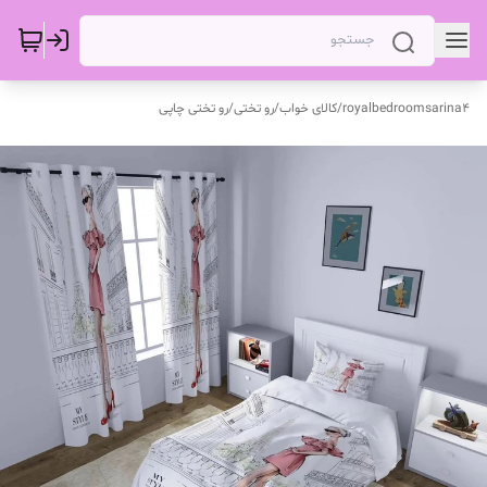
royalbedroomsarina4
/
کالای خواب
/
رو تختی
/
رو تختی چاپی