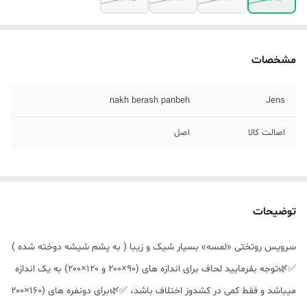
مشخصات
nakh berash panbeh
Jens
اصالت کالا
اصل
توضیحات
سرویس روتختی «لمسه» بسیار شیک و زیبا ( به پشم شیشه دوخته شده )
✅🌿توجه بفرمایید لحاف برای اندازه های (۹۰×۲۰۰ و ۱۲۰×۲۰۰) به یک اندازه
میباشد و فقط کمی در کشدوز اختلاف باشد، ✅🌿برای دونفره های (۱۶۰×۲۰۰