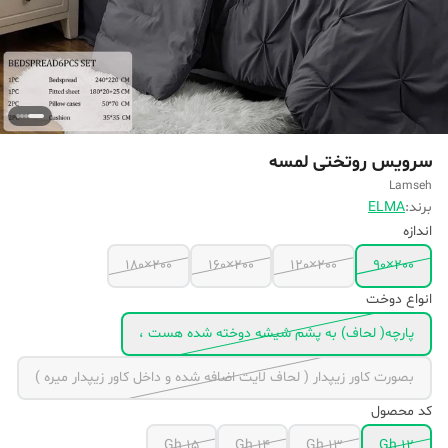
سرویس روتختی لمسه
Lamseh
برند:
ELMA
اندازه
200×180
200×160
200×120
200×90
انواع دوخت
پارچه( لحاف) به پشم شیشه دوخته شده هست ،
بصورت کاور زیپدار ( لحاف لایت اضافه شده و داخل کاور زیپدار میره )
کد محصول
Gh 15
Gh 14
Gh 13
Gh 12