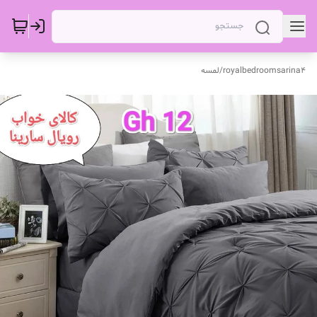
royalbedroomsarina4
/
لمسه